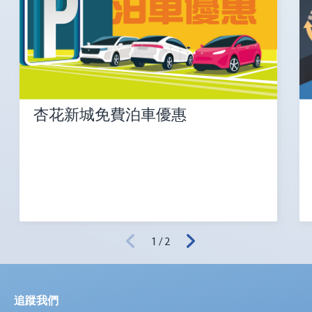
杏花新城免費泊車優惠
1 / 2
追蹤我們